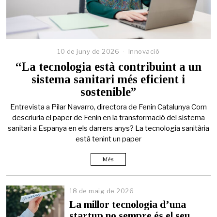
10 de juny de 2026
Innovació
“La tecnologia està contribuint a un
sistema sanitari més eficient i
sostenible”
Entrevista a Pilar Navarro, directora de Fenin Catalunya Com
descriuria el paper de Fenin en la transformació del sistema
sanitari a Espanya en els darrers anys? La tecnologia sanitària
està tenint un paper
Més
18 de maig de 2026
1
8
La millor tecnologia d’una
d
startup no sempre és el seu
e