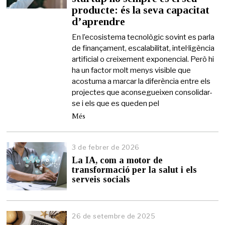
producte: és la seva capacitat
m
a
d’aprendre
i
g
En l’ecosistema tecnològic sovint es parla
d
de finançament, escalabilitat, intel·ligència
e
artificial o creixement exponencial. Però hi
2
ha un factor molt menys visible que
0
acostuma a marcar la diferència entre els
2
6
projectes que aconsegueixen consolidar-
se i els que es queden pel
Més
3 de febrer de 2026
3
d
La IA, com a motor de
e
transformació per la salut i els
f
serveis socials
e
b
r
e
26 de setembre de 2025
r