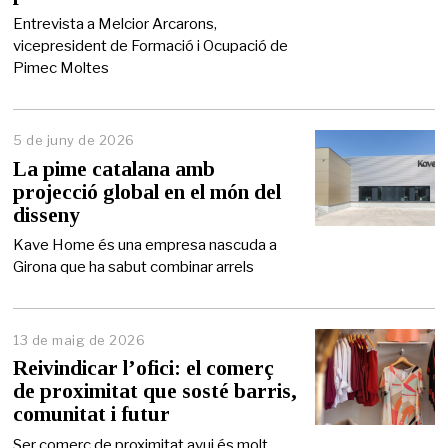
n
y
Entrevista a Melcior Arcarons,
d
vicepresident de Formació i Ocupació de
e
Pimec Moltes
2
0
2
6
5 de juny de 2026
5
d
La pime catalana amb
e
projecció global en el món del
j
disseny
u
n
Kave Home és una empresa nascuda a
y
Girona que ha sabut combinar arrels
d
e
2
0
2
13 de maig de 2026
1
6
4
Reivindicar l’ofici: el comerç
d
de proximitat que sosté barris,
e
comunitat i futur
m
a
Ser comerç de proximitat avui és molt
i