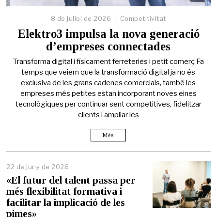
8 de juliol de 2026
Competitivitat
Elektro3 impulsa la nova generació
d’empreses connectades
Transforma digital i físicament ferreteries i petit comerç Fa
temps que veiem que la transformació digital ja no és
exclusiva de les grans cadenes comercials, també les
empreses més petites estan incorporant noves eines
tecnològiques per continuar sent competitives, fidelitzar
clients i ampliar les
Més
22 de juny de 2026
2
2
«El futur del talent passa per
d
més flexibilitat formativa i
e
facilitar la implicació de les
j
u
pimes»