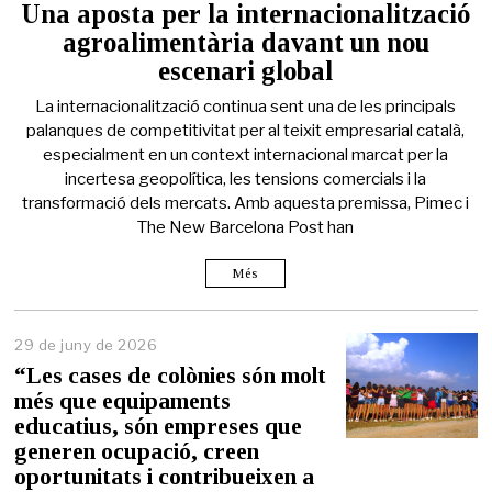
Una aposta per la internacionalització
agroalimentària davant un nou
escenari global
La internacionalització continua sent una de les principals
palanques de competitivitat per al teixit empresarial català,
especialment en un context internacional marcat per la
incertesa geopolítica, les tensions comercials i la
transformació dels mercats. Amb aquesta premissa, Pimec i
The New Barcelona Post han
Més
29 de juny de 2026
2
9
“Les cases de colònies són molt
d
més que equipaments
e
educatius, són empreses que
j
u
generen ocupació, creen
n
oportunitats i contribueixen a
y