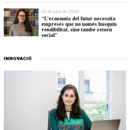
n
y
10 de juny de 2026
d
“L’economia del futur necessita
e
empreses que no només busquin
2
0
rendibilitat, sinó també retorn
2
social”
6
INNOVACIÓ