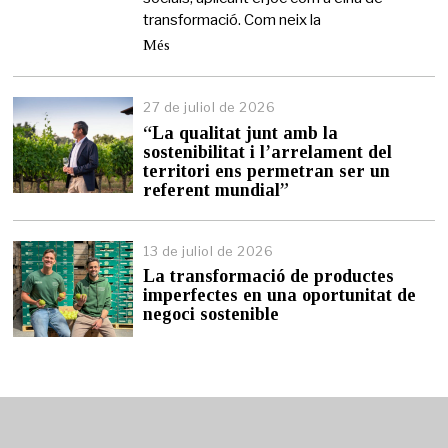
transformació. Com neix la
Més
27 de juliol de 2026
2
7
“La qualitat junt amb la
d
sostenibilitat i l’arrelament del
e
territori ens permetran ser un
j
referent mundial”
u
l
i
13 de juliol de 2026
1
o
3
l
La transformació de productes
d
d
imperfectes en una oportunitat de
e
e
negoci sostenible
j
2
u
0
l
2
i
6
o
l
d