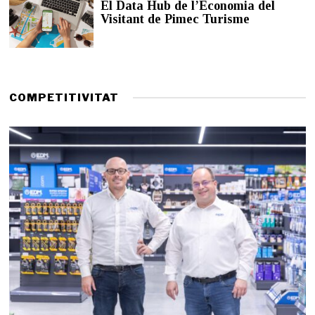
El Data Hub de l’Economia del
d
Visitant de Pimec Turisme
e
2
0
2
6
COMPETITIVITAT