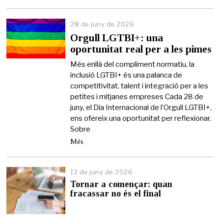
28 de juny de 2026
2
6
Orgull LGTBI+: una
d
oportunitat real per a les pimes
e
j
Més enllà del compliment normatiu, la
u
inclusió LGTBI+ és una palanca de
n
competitivitat, talent i integració per a les
y
d
petites i mitjanes empreses Cada 28 de
e
juny, el Dia Internacional de l’Orgull LGTBI+,
2
ens ofereix una oportunitat per reflexionar.
0
Sobre
2
6
Més
12 de juny de 2026
1
2
Tornar a començar: quan
d
fracassar no és el final
e
j
u