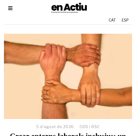
CAT
ESP
5 d'agost de 2026
2
ODS i RSC
9