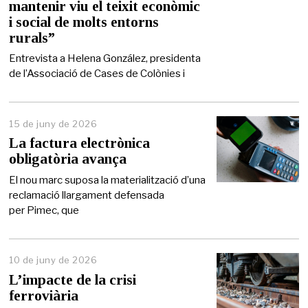
mantenir viu el teixit econòmic
d
e
i social de molts entorns
2
rurals”
0
2
Entrevista a Helena González, presidenta
6
de l’Associació de Cases de Colònies i
15 de juny de 2026
1
5
La factura electrònica
d
obligatòria avança
e
j
El nou marc suposa la materialització d’una
u
reclamació llargament defensada
n
per Pimec, que
y
d
e
2
0
10 de juny de 2026
2
L’impacte de la crisi
6
ferroviària