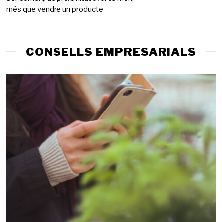
més que vendre un producte
g
d
e
2
0
CONSELLS EMPRESARIALS
2
6