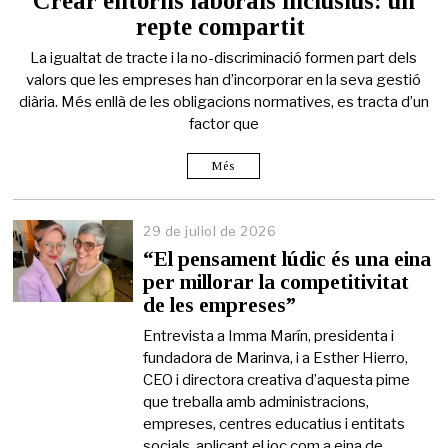
Crear entorns laborals inclusius: un
d
repte compartit
e
j
La igualtat de tracte i la no-discriminació formen part dels
u
l
valors que les empreses han d’incorporar en la seva gestió
i
diària. Més enllà de les obligacions normatives, es tracta d’un
o
factor que
l
d
e
Més
2
0
2
29 de juliol de 2026
6
“El pensament lúdic és una eina
per millorar la competitivitat
de les empreses”
Entrevista a Imma Marín, presidenta i
fundadora de Marinva, i a Esther Hierro,
CEO i directora creativa d’aquesta pime
que treballa amb administracions,
empreses, centres educatius i entitats
socials, aplicant el joc com a eina de