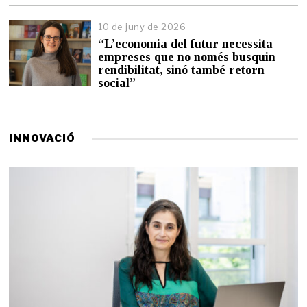
n
y
10 de juny de 2026
d
“L’economia del futur necessita
e
empreses que no només busquin
2
0
rendibilitat, sinó també retorn
2
social”
6
INNOVACIÓ