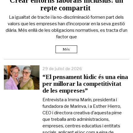
Crear entorns laborals inclusius: un
d
repte compartit
e
j
La igualtat de tracte i la no-discriminació formen part dels
u
l
valors que les empreses han d’incorporar en la seva gestió
i
diària. Més enllà de les obligacions normatives, es tracta d’un
o
factor que
l
d
e
Més
2
0
2
29 de juliol de 2026
6
“El pensament lúdic és una eina
per millorar la competitivitat
de les empreses”
Entrevista a Imma Marín, presidenta i
fundadora de Marinva, i a Esther Hierro,
CEO i directora creativa d’aquesta pime
que treballa amb administracions,
empreses, centres educatius i entitats
socials, aplicant el joc com a eina de