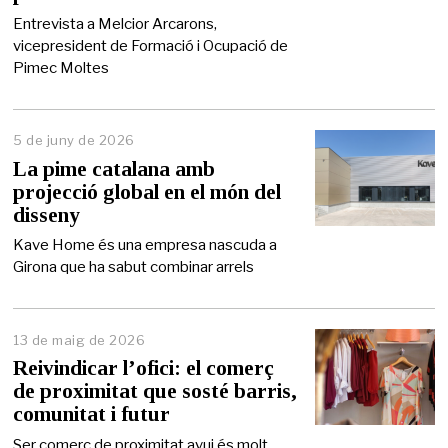
n
y
Entrevista a Melcior Arcarons,
d
vicepresident de Formació i Ocupació de
e
Pimec Moltes
2
0
2
6
5 de juny de 2026
5
d
La pime catalana amb
e
projecció global en el món del
j
disseny
u
n
Kave Home és una empresa nascuda a
y
Girona que ha sabut combinar arrels
d
e
2
0
2
13 de maig de 2026
1
6
4
Reivindicar l’ofici: el comerç
d
de proximitat que sosté barris,
e
comunitat i futur
m
a
Ser comerç de proximitat avui és molt
i