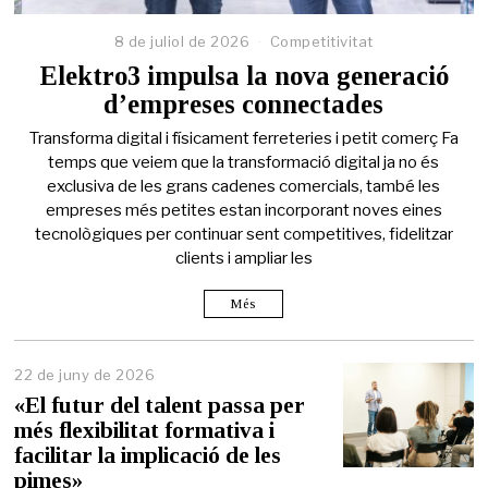
8 de juliol de 2026
Competitivitat
Elektro3 impulsa la nova generació
d’empreses connectades
Transforma digital i físicament ferreteries i petit comerç Fa
temps que veiem que la transformació digital ja no és
exclusiva de les grans cadenes comercials, també les
empreses més petites estan incorporant noves eines
tecnològiques per continuar sent competitives, fidelitzar
clients i ampliar les
Més
22 de juny de 2026
2
2
«El futur del talent passa per
d
més flexibilitat formativa i
e
facilitar la implicació de les
j
u
pimes»