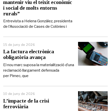
mantenir viu el teixit econòmic
d
e
i social de molts entorns
2
rurals”
0
2
Entrevista a Helena González, presidenta
6
de l’Associació de Cases de Colònies i
15 de juny de 2026
1
5
La factura electrònica
d
obligatòria avança
e
j
El nou marc suposa la materialització d’una
u
reclamació llargament defensada
n
per Pimec, que
y
d
e
2
0
10 de juny de 2026
2
L’impacte de la crisi
6
ferroviària