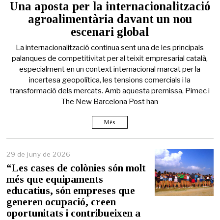
Una aposta per la internacionalització
agroalimentària davant un nou
escenari global
La internacionalització continua sent una de les principals
palanques de competitivitat per al teixit empresarial català,
especialment en un context internacional marcat per la
incertesa geopolítica, les tensions comercials i la
transformació dels mercats. Amb aquesta premissa, Pimec i
The New Barcelona Post han
Més
29 de juny de 2026
2
9
“Les cases de colònies són molt
d
més que equipaments
e
educatius, són empreses que
j
u
generen ocupació, creen
n
oportunitats i contribueixen a
y