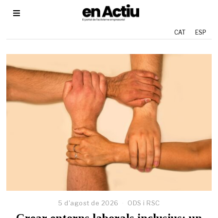
CAT
ESP
5 d'agost de 2026
2
ODS i RSC
9