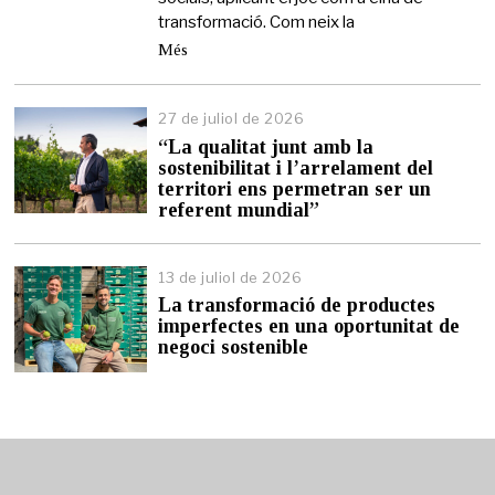
transformació. Com neix la
Més
27 de juliol de 2026
2
7
“La qualitat junt amb la
d
sostenibilitat i l’arrelament del
e
territori ens permetran ser un
j
referent mundial”
u
l
i
13 de juliol de 2026
1
o
3
l
La transformació de productes
d
d
imperfectes en una oportunitat de
e
e
negoci sostenible
j
2
u
0
l
2
i
6
o
l
d