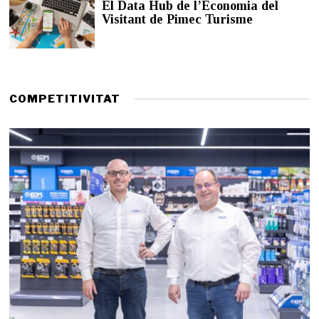
El Data Hub de l’Economia del
d
Visitant de Pimec Turisme
e
2
0
2
6
COMPETITIVITAT