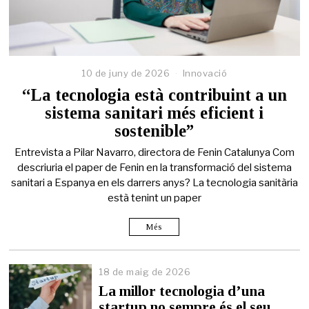
10 de juny de 2026
Innovació
“La tecnologia està contribuint a un
sistema sanitari més eficient i
sostenible”
Entrevista a Pilar Navarro, directora de Fenin Catalunya Com
descriuria el paper de Fenin en la transformació del sistema
sanitari a Espanya en els darrers anys? La tecnologia sanitària
està tenint un paper
Més
18 de maig de 2026
1
8
La millor tecnologia d’una
d
startup no sempre és el seu
e