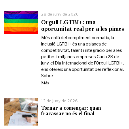
28 de juny de 2026
2
6
Orgull LGTBI+: una
d
oportunitat real per a les pimes
e
j
Més enllà del compliment normatiu, la
u
inclusió LGTBI+ és una palanca de
n
competitivitat, talent i integració per a les
y
d
petites i mitjanes empreses Cada 28 de
e
juny, el Dia Internacional de l’Orgull LGTBI+,
2
ens ofereix una oportunitat per reflexionar.
0
Sobre
2
6
Més
12 de juny de 2026
1
2
Tornar a començar: quan
d
fracassar no és el final
e
j
u