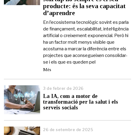
producte: és la seva capacitat
m
a
d’aprendre
i
g
En l’ecosistema tecnològic sovint es parla
d
de finançament, escalabilitat, intel·ligència
e
artificial o creixement exponencial. Però hi
2
ha un factor molt menys visible que
0
acostuma a marcar la diferència entre els
2
6
projectes que aconsegueixen consolidar-
se i els que es queden pel
Més
3 de febrer de 2026
3
d
La IA, com a motor de
e
transformació per la salut i els
f
serveis socials
e
b
r
e
26 de setembre de 2025
r