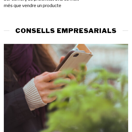
més que vendre un producte
g
d
e
2
0
CONSELLS EMPRESARIALS
2
6