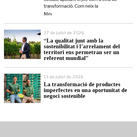
transformació. Com neix la
Més
27 de juliol de 2026
2
7
“La qualitat junt amb la
d
sostenibilitat i l’arrelament del
e
territori ens permetran ser un
j
referent mundial”
u
l
i
13 de juliol de 2026
1
o
3
l
La transformació de productes
d
d
imperfectes en una oportunitat de
e
e
negoci sostenible
j
2
u
0
l
2
i
6
o
l
d