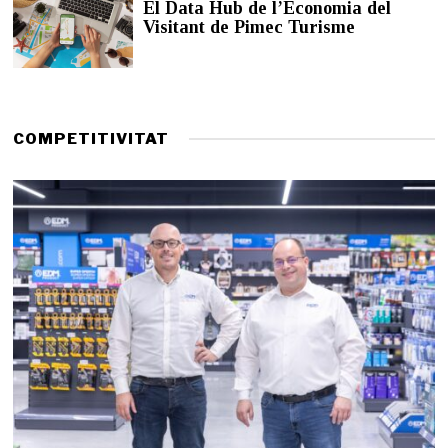
El Data Hub de l’Economia del
d
Visitant de Pimec Turisme
e
2
0
2
6
COMPETITIVITAT