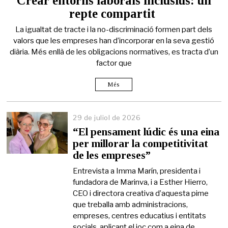
Crear entorns laborals inclusius: un
d
repte compartit
e
j
La igualtat de tracte i la no-discriminació formen part dels
u
l
valors que les empreses han d’incorporar en la seva gestió
i
diària. Més enllà de les obligacions normatives, es tracta d’un
o
factor que
l
d
e
Més
2
0
2
29 de juliol de 2026
6
“El pensament lúdic és una eina
per millorar la competitivitat
de les empreses”
Entrevista a Imma Marín, presidenta i
fundadora de Marinva, i a Esther Hierro,
CEO i directora creativa d’aquesta pime
que treballa amb administracions,
empreses, centres educatius i entitats
socials, aplicant el joc com a eina de