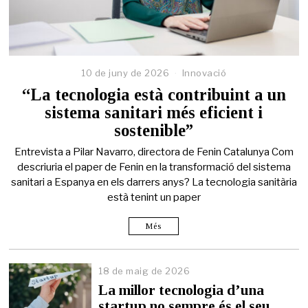
10 de juny de 2026
Innovació
“La tecnologia està contribuint a un
sistema sanitari més eficient i
sostenible”
Entrevista a Pilar Navarro, directora de Fenin Catalunya Com
descriuria el paper de Fenin en la transformació del sistema
sanitari a Espanya en els darrers anys? La tecnologia sanitària
està tenint un paper
Més
18 de maig de 2026
1
8
La millor tecnologia d’una
d
startup no sempre és el seu
e