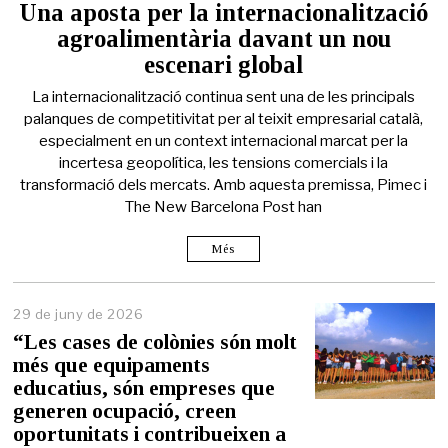
Una aposta per la internacionalització
agroalimentària davant un nou
escenari global
La internacionalització continua sent una de les principals
palanques de competitivitat per al teixit empresarial català,
especialment en un context internacional marcat per la
incertesa geopolítica, les tensions comercials i la
transformació dels mercats. Amb aquesta premissa, Pimec i
The New Barcelona Post han
Més
29 de juny de 2026
2
9
“Les cases de colònies són molt
d
més que equipaments
e
educatius, són empreses que
j
u
generen ocupació, creen
n
oportunitats i contribueixen a
y