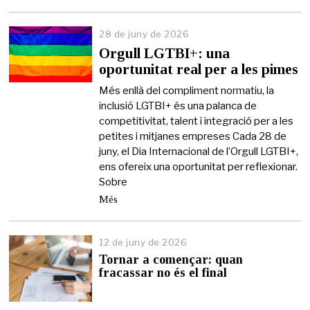
28 de juny de 2026
2
6
Orgull LGTBI+: una
d
oportunitat real per a les pimes
e
j
Més enllà del compliment normatiu, la
u
inclusió LGTBI+ és una palanca de
n
competitivitat, talent i integració per a les
y
d
petites i mitjanes empreses Cada 28 de
e
juny, el Dia Internacional de l’Orgull LGTBI+,
2
ens ofereix una oportunitat per reflexionar.
0
Sobre
2
6
Més
12 de juny de 2026
1
2
Tornar a començar: quan
d
fracassar no és el final
e
j
u