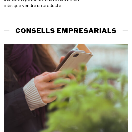
més que vendre un producte
g
d
e
2
0
CONSELLS EMPRESARIALS
2
6