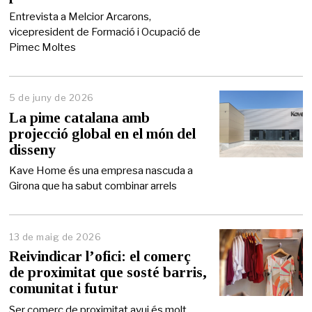
n
y
Entrevista a Melcior Arcarons,
d
vicepresident de Formació i Ocupació de
e
Pimec Moltes
2
0
2
6
5 de juny de 2026
5
d
La pime catalana amb
e
projecció global en el món del
j
disseny
u
n
Kave Home és una empresa nascuda a
y
Girona que ha sabut combinar arrels
d
e
2
0
2
13 de maig de 2026
1
6
4
Reivindicar l’ofici: el comerç
d
de proximitat que sosté barris,
e
comunitat i futur
m
a
Ser comerç de proximitat avui és molt
i