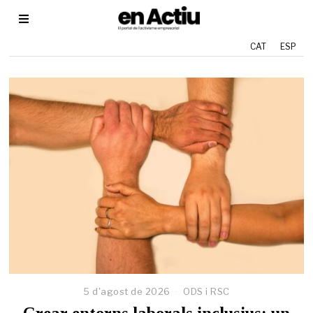
CAT
ESP
5 d'agost de 2026
2
ODS i RSC
9