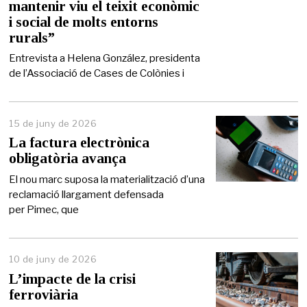
mantenir viu el teixit econòmic
d
e
i social de molts entorns
2
rurals”
0
2
Entrevista a Helena González, presidenta
6
de l’Associació de Cases de Colònies i
15 de juny de 2026
1
5
La factura electrònica
d
obligatòria avança
e
j
El nou marc suposa la materialització d’una
u
reclamació llargament defensada
n
per Pimec, que
y
d
e
2
0
10 de juny de 2026
2
L’impacte de la crisi
6
ferroviària