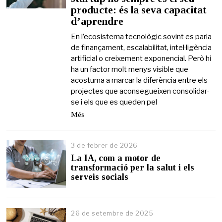
producte: és la seva capacitat
m
a
d’aprendre
i
g
En l’ecosistema tecnològic sovint es parla
d
de finançament, escalabilitat, intel·ligència
e
artificial o creixement exponencial. Però hi
2
ha un factor molt menys visible que
0
acostuma a marcar la diferència entre els
2
6
projectes que aconsegueixen consolidar-
se i els que es queden pel
Més
3 de febrer de 2026
3
d
La IA, com a motor de
e
transformació per la salut i els
f
serveis socials
e
b
r
e
26 de setembre de 2025
r