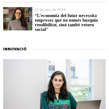
n
y
10 de juny de 2026
d
“L’economia del futur necessita
e
empreses que no només busquin
2
0
rendibilitat, sinó també retorn
2
social”
6
INNOVACIÓ