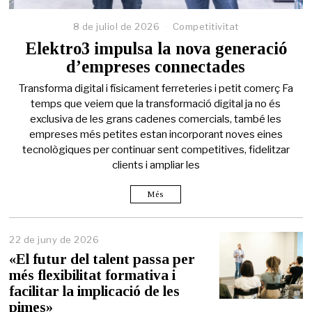
8 de juliol de 2026
Competitivitat
Elektro3 impulsa la nova generació
d’empreses connectades
Transforma digital i físicament ferreteries i petit comerç Fa
temps que veiem que la transformació digital ja no és
exclusiva de les grans cadenes comercials, també les
empreses més petites estan incorporant noves eines
tecnològiques per continuar sent competitives, fidelitzar
clients i ampliar les
Més
22 de juny de 2026
2
2
«El futur del talent passa per
d
més flexibilitat formativa i
e
facilitar la implicació de les
j
u
pimes»