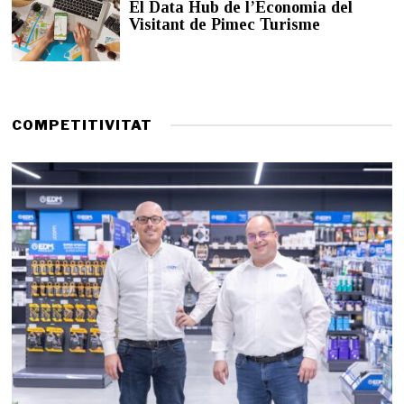
El Data Hub de l’Economia del
d
Visitant de Pimec Turisme
e
2
0
2
6
COMPETITIVITAT