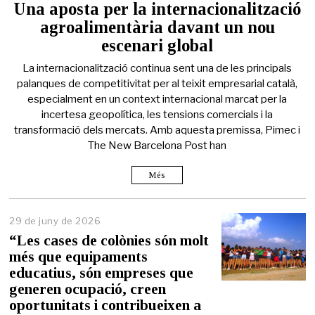
Una aposta per la internacionalització
agroalimentària davant un nou
escenari global
La internacionalització continua sent una de les principals
palanques de competitivitat per al teixit empresarial català,
especialment en un context internacional marcat per la
incertesa geopolítica, les tensions comercials i la
transformació dels mercats. Amb aquesta premissa, Pimec i
The New Barcelona Post han
Més
29 de juny de 2026
2
9
“Les cases de colònies són molt
d
més que equipaments
e
educatius, són empreses que
j
u
generen ocupació, creen
n
oportunitats i contribueixen a
y