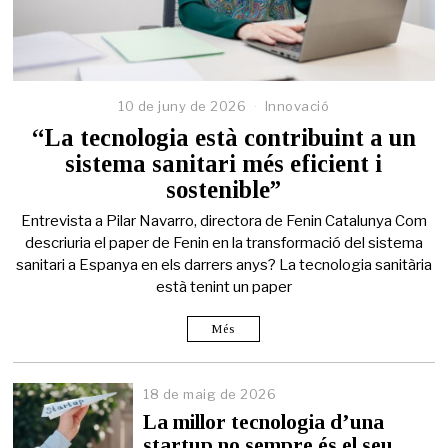
10 de juny de 2026
Innovació
“La tecnologia està contribuint a un
sistema sanitari més eficient i
sostenible”
Entrevista a Pilar Navarro, directora de Fenin Catalunya Com
descriuria el paper de Fenin en la transformació del sistema
sanitari a Espanya en els darrers anys? La tecnologia sanitària
està tenint un paper
Més
18 de maig de 2026
1
8
La millor tecnologia d’una
d
startup no sempre és el seu
e