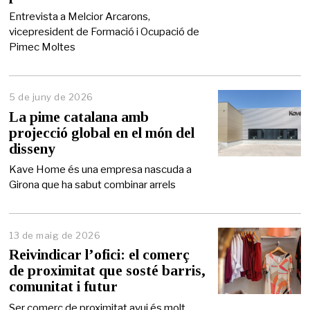
n
y
Entrevista a Melcior Arcarons,
d
vicepresident de Formació i Ocupació de
e
Pimec Moltes
2
0
2
6
5 de juny de 2026
5
d
La pime catalana amb
e
projecció global en el món del
j
disseny
u
n
Kave Home és una empresa nascuda a
y
Girona que ha sabut combinar arrels
d
e
2
0
2
13 de maig de 2026
1
6
4
Reivindicar l’ofici: el comerç
d
de proximitat que sosté barris,
e
comunitat i futur
m
a
Ser comerç de proximitat avui és molt
i