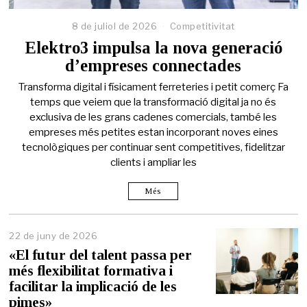
8 de juliol de 2026
Competitivitat
Elektro3 impulsa la nova generació
d’empreses connectades
Transforma digital i físicament ferreteries i petit comerç Fa
temps que veiem que la transformació digital ja no és
exclusiva de les grans cadenes comercials, també les
empreses més petites estan incorporant noves eines
tecnològiques per continuar sent competitives, fidelitzar
clients i ampliar les
Més
22 de juny de 2026
2
2
«El futur del talent passa per
d
més flexibilitat formativa i
e
facilitar la implicació de les
j
u
pimes»