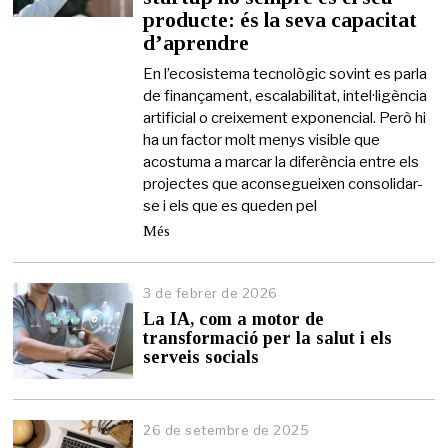
producte: és la seva capacitat
m
a
d’aprendre
i
g
En l’ecosistema tecnològic sovint es parla
d
de finançament, escalabilitat, intel·ligència
e
artificial o creixement exponencial. Però hi
2
ha un factor molt menys visible que
0
acostuma a marcar la diferència entre els
2
6
projectes que aconsegueixen consolidar-
se i els que es queden pel
Més
3 de febrer de 2026
3
d
La IA, com a motor de
e
transformació per la salut i els
f
serveis socials
e
b
r
e
26 de setembre de 2025
r