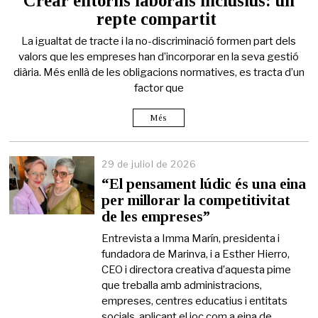
Crear entorns laborals inclusius: un
d
repte compartit
e
j
La igualtat de tracte i la no-discriminació formen part dels
u
l
valors que les empreses han d’incorporar en la seva gestió
i
diària. Més enllà de les obligacions normatives, es tracta d’un
o
factor que
l
d
e
Més
2
0
2
29 de juliol de 2026
6
“El pensament lúdic és una eina
per millorar la competitivitat
de les empreses”
Entrevista a Imma Marín, presidenta i
fundadora de Marinva, i a Esther Hierro,
CEO i directora creativa d’aquesta pime
que treballa amb administracions,
empreses, centres educatius i entitats
socials, aplicant el joc com a eina de