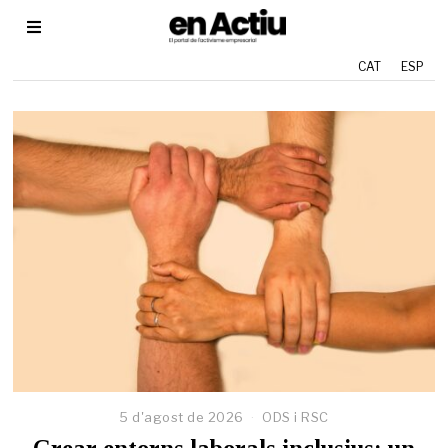
CAT
ESP
5 d'agost de 2026
2
ODS i RSC
9