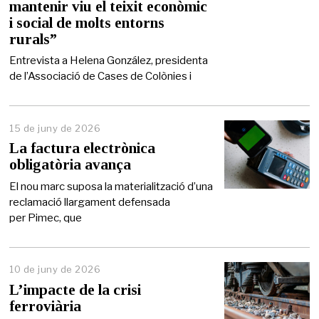
mantenir viu el teixit econòmic
d
e
i social de molts entorns
2
rurals”
0
2
Entrevista a Helena González, presidenta
6
de l’Associació de Cases de Colònies i
15 de juny de 2026
1
5
La factura electrònica
d
obligatòria avança
e
j
El nou marc suposa la materialització d’una
u
reclamació llargament defensada
n
per Pimec, que
y
d
e
2
0
10 de juny de 2026
2
L’impacte de la crisi
6
ferroviària