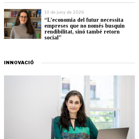
n
y
10 de juny de 2026
d
“L’economia del futur necessita
e
empreses que no només busquin
2
0
rendibilitat, sinó també retorn
2
social”
6
INNOVACIÓ