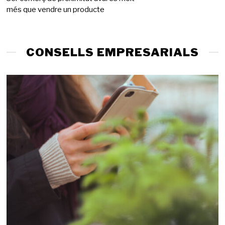
més que vendre un producte
g
d
e
2
0
CONSELLS EMPRESARIALS
2
6