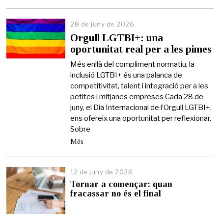
28 de juny de 2026
2
6
Orgull LGTBI+: una
d
oportunitat real per a les pimes
e
j
Més enllà del compliment normatiu, la
u
inclusió LGTBI+ és una palanca de
n
competitivitat, talent i integració per a les
y
d
petites i mitjanes empreses Cada 28 de
e
juny, el Dia Internacional de l’Orgull LGTBI+,
2
ens ofereix una oportunitat per reflexionar.
0
Sobre
2
6
Més
12 de juny de 2026
1
2
Tornar a començar: quan
d
fracassar no és el final
e
j
u