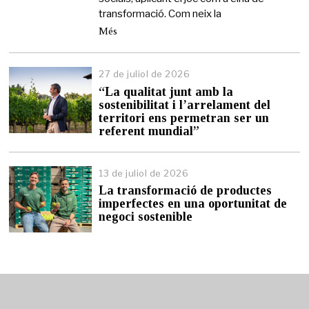
transformació. Com neix la
Més
27 de juliol de 2026
2
7
“La qualitat junt amb la
d
sostenibilitat i l’arrelament del
e
territori ens permetran ser un
j
referent mundial”
u
l
i
13 de juliol de 2026
1
o
3
l
La transformació de productes
d
d
imperfectes en una oportunitat de
e
e
negoci sostenible
j
2
u
0
l
2
i
6
o
l
d