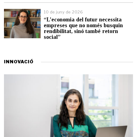
n
y
10 de juny de 2026
d
“L’economia del futur necessita
e
empreses que no només busquin
2
0
rendibilitat, sinó també retorn
2
social”
6
INNOVACIÓ