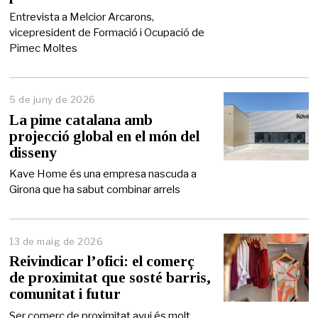
n
y
Entrevista a Melcior Arcarons,
d
vicepresident de Formació i Ocupació de
e
Pimec Moltes
2
0
2
6
5 de juny de 2026
5
d
La pime catalana amb
e
projecció global en el món del
j
disseny
u
n
Kave Home és una empresa nascuda a
y
Girona que ha sabut combinar arrels
d
e
2
0
2
13 de maig de 2026
1
6
4
Reivindicar l’ofici: el comerç
d
de proximitat que sosté barris,
e
comunitat i futur
m
a
Ser comerç de proximitat avui és molt
i