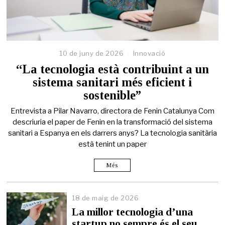
10 de juny de 2026
Innovació
“La tecnologia està contribuint a un
sistema sanitari més eficient i
sostenible”
Entrevista a Pilar Navarro, directora de Fenin Catalunya Com
descriuria el paper de Fenin en la transformació del sistema
sanitari a Espanya en els darrers anys? La tecnologia sanitària
està tenint un paper
Més
18 de maig de 2026
1
8
La millor tecnologia d’una
d
startup no sempre és el seu
e