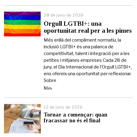
28 de juny de 2026
2
6
Orgull LGTBI+: una
d
oportunitat real per a les pimes
e
j
Més enllà del compliment normatiu, la
u
inclusió LGTBI+ és una palanca de
n
competitivitat, talent i integració per a les
y
d
petites i mitjanes empreses Cada 28 de
e
juny, el Dia Internacional de l’Orgull LGTBI+,
2
ens ofereix una oportunitat per reflexionar.
0
Sobre
2
6
Més
12 de juny de 2026
1
2
Tornar a començar: quan
d
fracassar no és el final
e
j
u