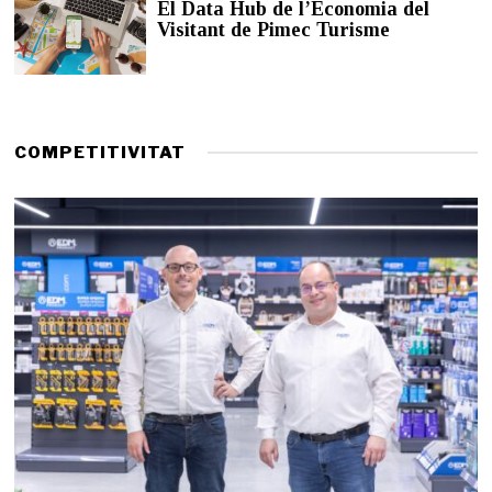
El Data Hub de l’Economia del
d
Visitant de Pimec Turisme
e
2
0
2
6
COMPETITIVITAT