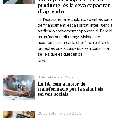
producte: és la seva capacitat
m
a
d’aprendre
i
g
En l’ecosistema tecnològic sovint es parla
d
de finançament, escalabilitat, intel·ligència
e
artificial o creixement exponencial. Però hi
2
ha un factor molt menys visible que
0
acostuma a marcar la diferència entre els
2
6
projectes que aconsegueixen consolidar-
se i els que es queden pel
Més
3 de febrer de 2026
3
d
La IA, com a motor de
e
transformació per la salut i els
f
serveis socials
e
b
r
e
26 de setembre de 2025
r