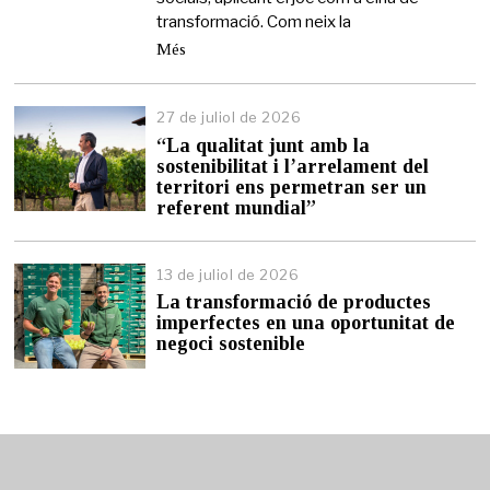
transformació. Com neix la
Més
27 de juliol de 2026
2
7
“La qualitat junt amb la
d
sostenibilitat i l’arrelament del
e
territori ens permetran ser un
j
referent mundial”
u
l
i
13 de juliol de 2026
1
o
3
l
La transformació de productes
d
d
imperfectes en una oportunitat de
e
e
negoci sostenible
j
2
u
0
l
2
i
6
o
l
d