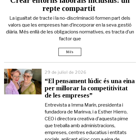
Crear entorns laborals inclusius: un
d
repte compartit
e
j
La igualtat de tracte i la no-discriminació formen part dels
u
l
valors que les empreses han d’incorporar en la seva gestió
i
diària. Més enllà de les obligacions normatives, es tracta d’un
o
factor que
l
d
e
Més
2
0
2
29 de juliol de 2026
6
“El pensament lúdic és una eina
per millorar la competitivitat
de les empreses”
Entrevista a Imma Marín, presidenta i
fundadora de Marinva, i a Esther Hierro,
CEO i directora creativa d’aquesta pime
que treballa amb administracions,
empreses, centres educatius i entitats
socials, aplicant el joc com a eina de