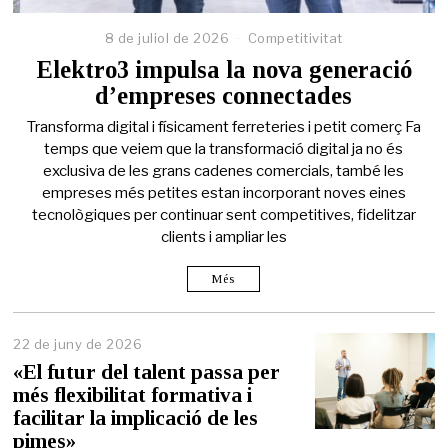
8 de juliol de 2026
Competitivitat
Elektro3 impulsa la nova generació
d’empreses connectades
Transforma digital i físicament ferreteries i petit comerç Fa
temps que veiem que la transformació digital ja no és
exclusiva de les grans cadenes comercials, també les
empreses més petites estan incorporant noves eines
tecnològiques per continuar sent competitives, fidelitzar
clients i ampliar les
Més
22 de juny de 2026
2
2
«El futur del talent passa per
d
més flexibilitat formativa i
e
facilitar la implicació de les
j
u
pimes»