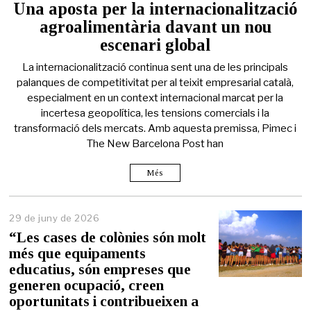
Una aposta per la internacionalització
agroalimentària davant un nou
escenari global
La internacionalització continua sent una de les principals
palanques de competitivitat per al teixit empresarial català,
especialment en un context internacional marcat per la
incertesa geopolítica, les tensions comercials i la
transformació dels mercats. Amb aquesta premissa, Pimec i
The New Barcelona Post han
Més
29 de juny de 2026
2
9
“Les cases de colònies són molt
d
més que equipaments
e
educatius, són empreses que
j
u
generen ocupació, creen
n
oportunitats i contribueixen a
y