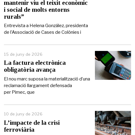
mantenir viu el teixit econòmic
d
e
i social de molts entorns
2
rurals”
0
2
Entrevista a Helena González, presidenta
6
de l’Associació de Cases de Colònies i
15 de juny de 2026
1
5
La factura electrònica
d
obligatòria avança
e
j
El nou marc suposa la materialització d’una
u
reclamació llargament defensada
n
per Pimec, que
y
d
e
2
0
10 de juny de 2026
2
L’impacte de la crisi
6
ferroviària