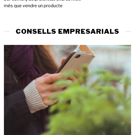
més que vendre un producte
g
d
e
2
0
CONSELLS EMPRESARIALS
2
6