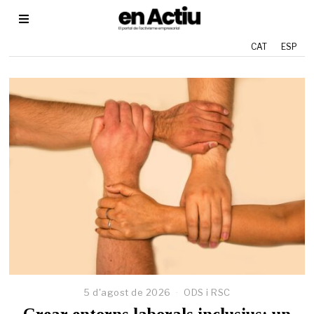
CAT
ESP
5 d'agost de 2026
2
ODS i RSC
9