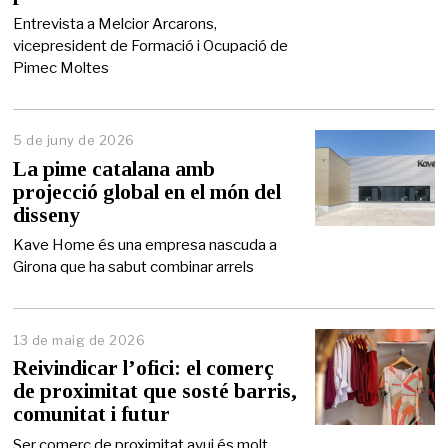
n
y
Entrevista a Melcior Arcarons,
d
vicepresident de Formació i Ocupació de
e
Pimec Moltes
2
0
2
6
5 de juny de 2026
5
d
La pime catalana amb
e
projecció global en el món del
j
disseny
u
n
Kave Home és una empresa nascuda a
y
Girona que ha sabut combinar arrels
d
e
2
0
2
13 de maig de 2026
1
6
4
Reivindicar l’ofici: el comerç
d
de proximitat que sosté barris,
e
comunitat i futur
m
a
Ser comerç de proximitat avui és molt
i