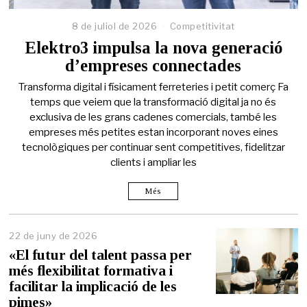
8 de juliol de 2026
Competitivitat
Elektro3 impulsa la nova generació
d’empreses connectades
Transforma digital i físicament ferreteries i petit comerç Fa
temps que veiem que la transformació digital ja no és
exclusiva de les grans cadenes comercials, també les
empreses més petites estan incorporant noves eines
tecnològiques per continuar sent competitives, fidelitzar
clients i ampliar les
Més
22 de juny de 2026
2
2
«El futur del talent passa per
d
més flexibilitat formativa i
e
facilitar la implicació de les
j
u
pimes»