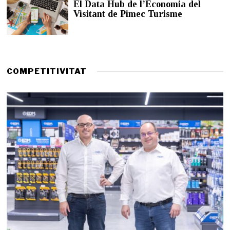
El Data Hub de l’Economia del
d
Visitant de Pimec Turisme
e
2
0
2
6
COMPETITIVITAT