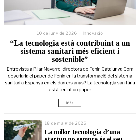
10 de juny de 2026
Innovació
“La tecnologia està contribuint a un
sistema sanitari més eficient i
sostenible”
Entrevista a Pilar Navarro, directora de Fenin Catalunya Com
descriuria el paper de Fenin en la transformació del sistema
sanitari a Espanya en els darrers anys? La tecnologia sanitària
està tenint un paper
Més
18 de maig de 2026
1
8
La millor tecnologia d’una
d
startup no sempre és el seu
e