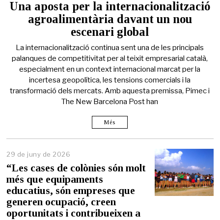
Una aposta per la internacionalització
agroalimentària davant un nou
escenari global
La internacionalització continua sent una de les principals
palanques de competitivitat per al teixit empresarial català,
especialment en un context internacional marcat per la
incertesa geopolítica, les tensions comercials i la
transformació dels mercats. Amb aquesta premissa, Pimec i
The New Barcelona Post han
Més
29 de juny de 2026
2
9
“Les cases de colònies són molt
d
més que equipaments
e
educatius, són empreses que
j
u
generen ocupació, creen
n
oportunitats i contribueixen a
y