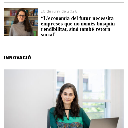
n
y
10 de juny de 2026
d
“L’economia del futur necessita
e
empreses que no només busquin
2
0
rendibilitat, sinó també retorn
2
social”
6
INNOVACIÓ