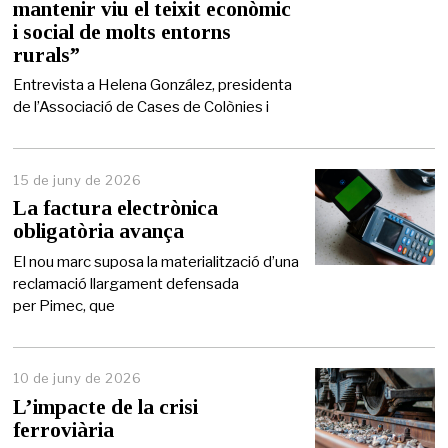
mantenir viu el teixit econòmic
d
e
i social de molts entorns
2
rurals”
0
2
Entrevista a Helena González, presidenta
6
de l’Associació de Cases de Colònies i
15 de juny de 2026
1
5
La factura electrònica
d
obligatòria avança
e
j
El nou marc suposa la materialització d’una
u
reclamació llargament defensada
n
per Pimec, que
y
d
e
2
0
10 de juny de 2026
2
L’impacte de la crisi
6
ferroviària