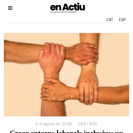
CAT
ESP
5 d'agost de 2026
2
ODS i RSC
9