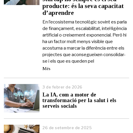
producte: és la seva capacitat
m
a
d’aprendre
i
g
En l’ecosistema tecnològic sovint es parla
d
de finançament, escalabilitat, intel·ligència
e
artificial o creixement exponencial. Però hi
2
ha un factor molt menys visible que
0
acostuma a marcar la diferència entre els
2
6
projectes que aconsegueixen consolidar-
se i els que es queden pel
Més
3 de febrer de 2026
3
d
La IA, com a motor de
e
transformació per la salut i els
f
serveis socials
e
b
r
e
26 de setembre de 2025
r