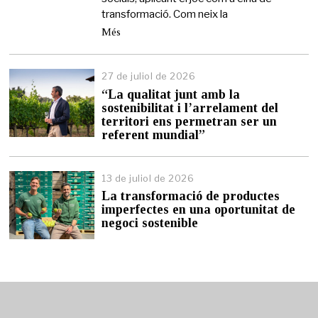
transformació. Com neix la
Més
27 de juliol de 2026
2
7
“La qualitat junt amb la
d
sostenibilitat i l’arrelament del
e
territori ens permetran ser un
j
referent mundial”
u
l
i
13 de juliol de 2026
1
o
3
l
La transformació de productes
d
d
imperfectes en una oportunitat de
e
e
negoci sostenible
j
2
u
0
l
2
i
6
o
l
d