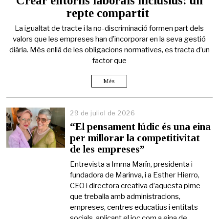
Crear entorns laborals inclusius: un
d
repte compartit
e
j
La igualtat de tracte i la no-discriminació formen part dels
u
l
valors que les empreses han d’incorporar en la seva gestió
i
diària. Més enllà de les obligacions normatives, es tracta d’un
o
factor que
l
d
e
Més
2
0
2
29 de juliol de 2026
6
“El pensament lúdic és una eina
per millorar la competitivitat
de les empreses”
Entrevista a Imma Marín, presidenta i
fundadora de Marinva, i a Esther Hierro,
CEO i directora creativa d’aquesta pime
que treballa amb administracions,
empreses, centres educatius i entitats
socials, aplicant el joc com a eina de