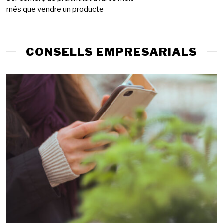
més que vendre un producte
g
d
e
2
0
CONSELLS EMPRESARIALS
2
6