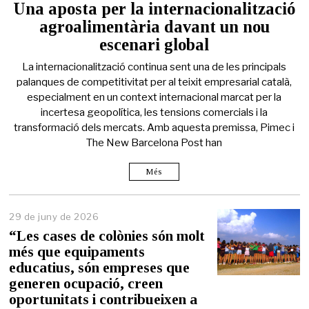
Una aposta per la internacionalització
agroalimentària davant un nou
escenari global
La internacionalització continua sent una de les principals
palanques de competitivitat per al teixit empresarial català,
especialment en un context internacional marcat per la
incertesa geopolítica, les tensions comercials i la
transformació dels mercats. Amb aquesta premissa, Pimec i
The New Barcelona Post han
Més
29 de juny de 2026
2
9
“Les cases de colònies són molt
d
més que equipaments
e
educatius, són empreses que
j
u
generen ocupació, creen
n
oportunitats i contribueixen a
y