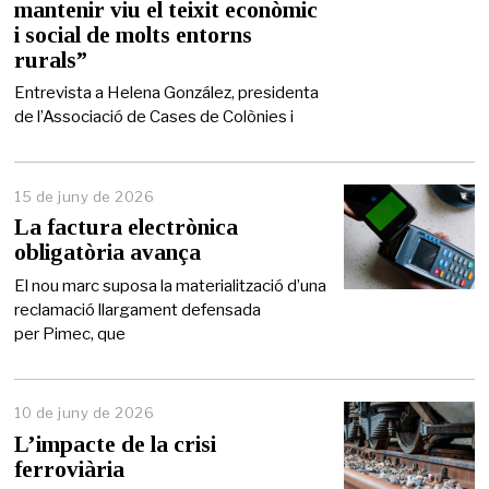
mantenir viu el teixit econòmic
d
e
i social de molts entorns
2
rurals”
0
2
Entrevista a Helena González, presidenta
6
de l’Associació de Cases de Colònies i
15 de juny de 2026
1
5
La factura electrònica
d
obligatòria avança
e
j
El nou marc suposa la materialització d’una
u
reclamació llargament defensada
n
per Pimec, que
y
d
e
2
0
10 de juny de 2026
2
L’impacte de la crisi
6
ferroviària