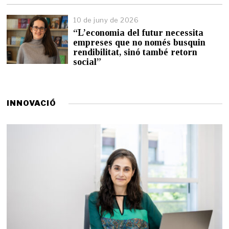
n
y
10 de juny de 2026
d
“L’economia del futur necessita
e
empreses que no només busquin
2
0
rendibilitat, sinó també retorn
2
social”
6
INNOVACIÓ