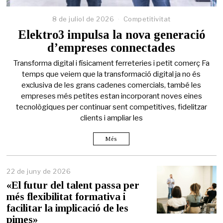
8 de juliol de 2026
Competitivitat
Elektro3 impulsa la nova generació
d’empreses connectades
Transforma digital i físicament ferreteries i petit comerç Fa
temps que veiem que la transformació digital ja no és
exclusiva de les grans cadenes comercials, també les
empreses més petites estan incorporant noves eines
tecnològiques per continuar sent competitives, fidelitzar
clients i ampliar les
Més
22 de juny de 2026
2
2
«El futur del talent passa per
d
més flexibilitat formativa i
e
facilitar la implicació de les
j
u
pimes»