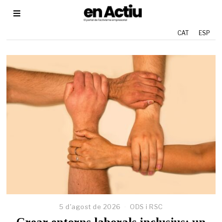
CAT
ESP
5 d'agost de 2026
2
ODS i RSC
9