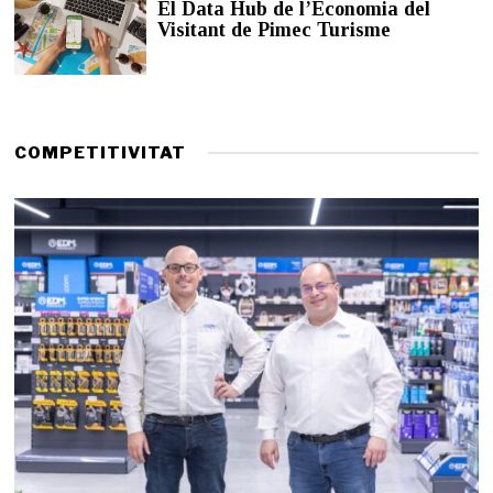
El Data Hub de l’Economia del
d
Visitant de Pimec Turisme
e
2
0
2
6
COMPETITIVITAT