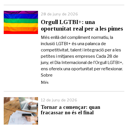
28 de juny de 2026
2
6
Orgull LGTBI+: una
d
oportunitat real per a les pimes
e
j
Més enllà del compliment normatiu, la
u
inclusió LGTBI+ és una palanca de
n
competitivitat, talent i integració per a les
y
d
petites i mitjanes empreses Cada 28 de
e
juny, el Dia Internacional de l’Orgull LGTBI+,
2
ens ofereix una oportunitat per reflexionar.
0
Sobre
2
6
Més
12 de juny de 2026
1
2
Tornar a començar: quan
d
fracassar no és el final
e
j
u