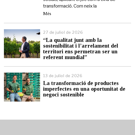
transformació. Com neix la
Més
27 de juliol de 2026
2
7
“La qualitat junt amb la
d
sostenibilitat i l’arrelament del
e
territori ens permetran ser un
j
referent mundial”
u
l
i
13 de juliol de 2026
1
o
3
l
La transformació de productes
d
d
imperfectes en una oportunitat de
e
e
negoci sostenible
j
2
u
0
l
2
i
6
o
l
d