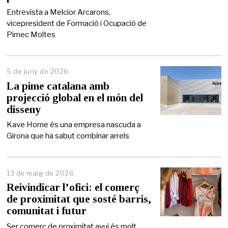
n
y
Entrevista a Melcior Arcarons,
d
vicepresident de Formació i Ocupació de
e
Pimec Moltes
2
0
2
6
5 de juny de 2026
5
d
La pime catalana amb
e
projecció global en el món del
j
disseny
u
n
Kave Home és una empresa nascuda a
y
Girona que ha sabut combinar arrels
d
e
2
0
2
13 de maig de 2026
1
6
4
Reivindicar l’ofici: el comerç
d
de proximitat que sosté barris,
e
comunitat i futur
m
a
Ser comerç de proximitat avui és molt
i