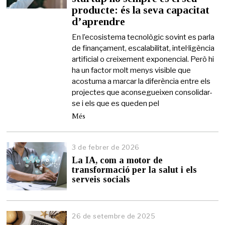
producte: és la seva capacitat
m
a
d’aprendre
i
g
En l’ecosistema tecnològic sovint es parla
d
de finançament, escalabilitat, intel·ligència
e
artificial o creixement exponencial. Però hi
2
ha un factor molt menys visible que
0
acostuma a marcar la diferència entre els
2
6
projectes que aconsegueixen consolidar-
se i els que es queden pel
Més
3 de febrer de 2026
3
d
La IA, com a motor de
e
transformació per la salut i els
f
serveis socials
e
b
r
e
26 de setembre de 2025
r