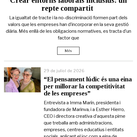
Crear entorns laborals inclusius: un
d
repte compartit
e
j
La igualtat de tracte i la no-discriminació formen part dels
u
l
valors que les empreses han d’incorporar en la seva gestió
i
diària. Més enllà de les obligacions normatives, es tracta d’un
o
factor que
l
d
e
Més
2
0
2
29 de juliol de 2026
6
“El pensament lúdic és una eina
per millorar la competitivitat
de les empreses”
Entrevista a Imma Marín, presidenta i
fundadora de Marinva, i a Esther Hierro,
CEO i directora creativa d’aquesta pime
que treballa amb administracions,
empreses, centres educatius i entitats
socials, aplicant el joc com a eina de