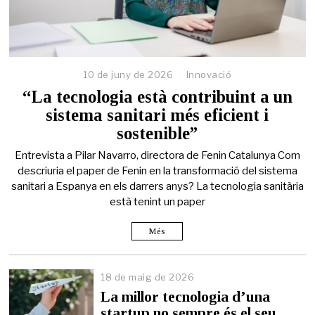
10 de juny de 2026
Innovació
“La tecnologia està contribuint a un
sistema sanitari més eficient i
sostenible”
Entrevista a Pilar Navarro, directora de Fenin Catalunya Com
descriuria el paper de Fenin en la transformació del sistema
sanitari a Espanya en els darrers anys? La tecnologia sanitària
està tenint un paper
Més
18 de maig de 2026
1
8
La millor tecnologia d’una
d
startup no sempre és el seu
e