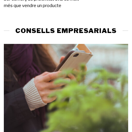
més que vendre un producte
g
d
e
2
0
CONSELLS EMPRESARIALS
2
6